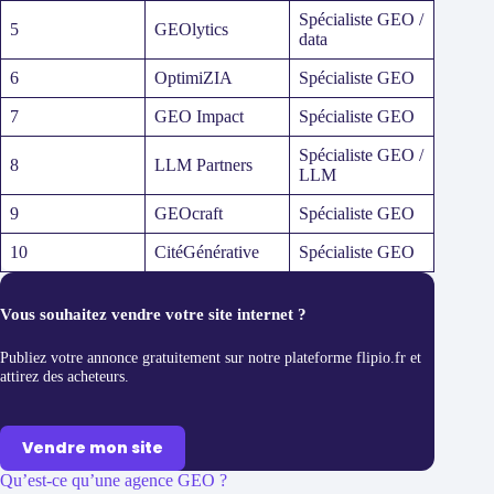
Spécialiste GEO /
5
GEOlytics
data
6
OptimiZIA
Spécialiste GEO
7
GEO Impact
Spécialiste GEO
Spécialiste GEO /
8
LLM Partners
LLM
9
GEOcraft
Spécialiste GEO
10
CitéGénérative
Spécialiste GEO
Vous souhaitez vendre votre site internet ?
Publiez votre annonce gratuitement sur notre plateforme flipio.fr et
attirez des acheteurs.
Vendre mon site
Qu’est-ce qu’une agence GEO ?