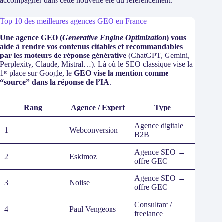
accompagner dans cette nouvelle ère du référencement.
Top 10 des meilleures agences GEO en France
Une agence GEO (
Generative Engine Optimization
) vous
aide à rendre vos contenus citables et recommandables
par les moteurs de réponse générative
(ChatGPT, Gemini,
Perplexity, Claude, Mistral…). Là où le SEO classique vise la
1ʳᵉ place sur Google, le
GEO vise la mention comme
“source” dans la réponse de l’IA
.
Rang
Agence / Expert
Type
Agence digitale
1
Webconversion
B2B
Agence SEO →
2
Eskimoz
offre GEO
Agence SEO →
3
Noiise
offre GEO
Consultant /
4
Paul Vengeons
freelance