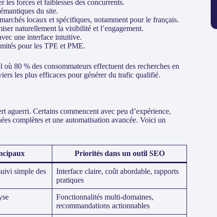
r les forces et faiblesses des concurrents.
sémantiques du site.
marchés locaux et spécifiques, notamment pour le français.
ser naturellement la visibilité et l’engagement.
vec une interface intuitive.
limités pour les TPE et PME.
ctuel où 80 % des consommateurs effectuent des recherches en
viers les plus efficaces pour générer du trafic qualifié.
ert aguerri. Certains commencent avec peu d’expérience,
nées complètes et une automatisation avancée. Voici un
ncipaux
Priorités dans un outil SEO
uivi simple des
Interface claire, coût abordable, rapports
pratiques
yse
Fonctionnalités multi-domaines,
recommandations actionnables