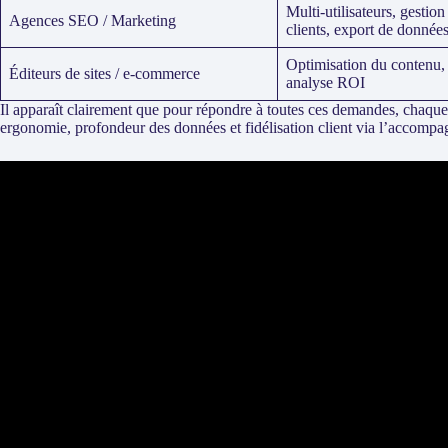
Multi-utilisateurs, gestion
Agences SEO / Marketing
clients, export de donnée
Optimisation du contenu, 
Éditeurs de sites / e-commerce
analyse ROI
Il apparaît clairement que pour répondre à toutes ces demandes, chaque
ergonomie, profondeur des données et fidélisation client via l’accomp