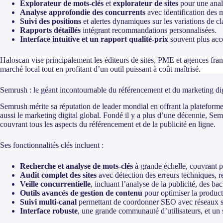
Explorateur de mots-clés
et
explorateur de sites
pour une analy
Analyse approfondie des concurrents
avec identification des 
Suivi des positions
et alertes dynamiques sur les variations de c
Rapports détaillés
intégrant recommandations personnalisées.
Interface intuitive et un rapport qualité-prix
souvent plus acce
Haloscan vise principalement les éditeurs de sites, PME et agences franç
marché local tout en profitant d’un outil puissant à coût maîtrisé.
Semrush : le géant incontournable du référencement et du marketing dig
Semrush mérite sa réputation de leader mondial en offrant la plateform
aussi le marketing digital global. Fondé il y a plus d’une décennie, Se
couvrant tous les aspects du référencement et de la publicité en ligne.
Ses fonctionnalités clés incluent :
Recherche et analyse de mots-clés
à grande échelle, couvrant p
Audit complet des sites
avec détection des erreurs techniques
Veille concurrentielle
, incluant l’analyse de la publicité, des ba
Outils avancés de gestion de contenu
pour optimiser la product
Suivi multi-canal
permettant de coordonner SEO avec réseaux so
Interface robuste
, une grande communauté d’utilisateurs, et un s