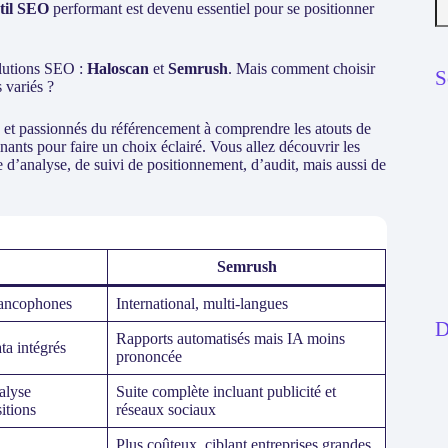
til SEO
performant est devenu essentiel pour se positionner
olutions SEO :
Haloscan
et
Semrush
. Mais comment choisir
S
 variés ?
s et passionnés du référencement à comprendre les atouts de
nants pour faire un choix éclairé. Vous allez découvrir les
e d’analyse, de suivi de positionnement, d’audit, mais aussi de
Semrush
rancophones
International, multi-langues
D
Rapports automatisés mais IA moins
a intégrés
prononcée
alyse
Suite complète incluant publicité et
itions
réseaux sociaux
Plus coûteux, ciblant entreprises grandes