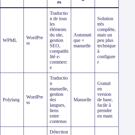
es
Traductio
n de tous
Solution
les
très
éléments
complète,
du site,
Automati
mais un
WordPre
WPML
gestion
que +
peu plus
ss
SEO,
manuelle
technique
compatibi
à
lité e-
configure
commerc
r
e
Traductio
n
Gratuit
manuelle,
en
gestion
version
WordPre
Polylang
des
Manuelle
de base,
ss
langues,
facile à
liens
prendre
entre
en main
contenus
Détection