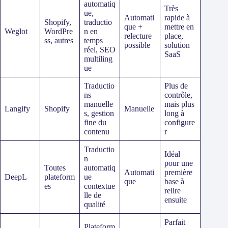
automatiq
Très
ue,
Automati
rapide à
Shopify,
traductio
que +
mettre en
Weglot
WordPre
n en
relecture
place,
ss, autres
temps
possible
solution
réel, SEO
SaaS
multiling
ue
Traductio
Plus de
ns
contrôle,
manuelle
mais plus
Langify
Shopify
Manuelle
s, gestion
long à
fine du
configure
contenu
r
Traductio
Idéal
n
pour une
Toutes
automatiq
Automati
première
DeepL
plateform
ue
que
base à
es
contextue
relire
lle de
ensuite
qualité
Parfait
Plateform