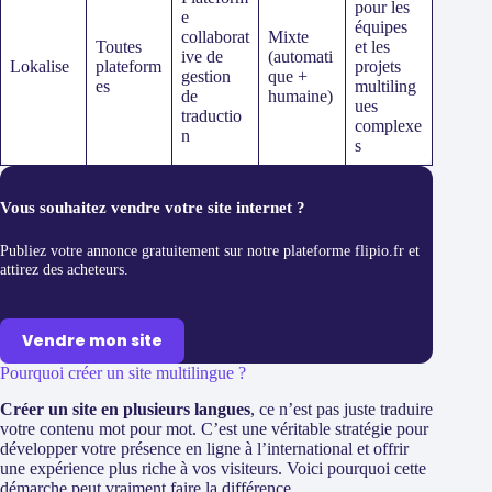
pour les
e
équipes
collaborat
Mixte
Toutes
et les
ive de
(automati
Lokalise
plateform
projets
gestion
que +
es
multiling
de
humaine)
ues
traductio
complexe
n
s
Vous souhaitez vendre votre site internet ?
Publiez votre annonce gratuitement sur notre plateforme flipio.fr et
attirez des acheteurs.
Vendre mon site
Pourquoi créer un site multilingue ?
Créer un site en plusieurs langues
, ce n’est pas juste traduire
votre contenu mot pour mot. C’est une véritable stratégie pour
développer votre présence en ligne à l’international et offrir
une expérience plus riche à vos visiteurs. Voici pourquoi cette
démarche peut vraiment faire la différence.